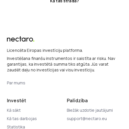
Kā tas strādā?
Licencēta Eiropas investīciju platforma.
Investēšana finanšu instrumentos ir saistīta ar risku. Nav
garantijas, ka investētā summa tiks atgūta. Jūs varat
zaudēt daļu no investīcijas vai visu investīciju.
Par mums
Investēt
Palīdzība
Kā sākt
Biežāk uzdotie jautājumi
Kā tas darbojas
support@nectaro.eu
Statistika