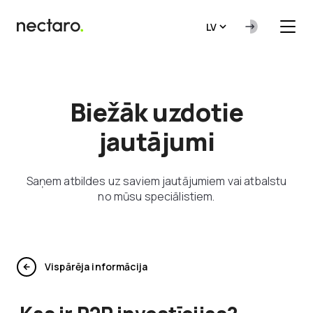
LV
Biežāk uzdotie
jautājumi
Saņem atbildes uz saviem jautājumiem vai atbalstu
no mūsu speciālistiem.
Vispārēja informācija