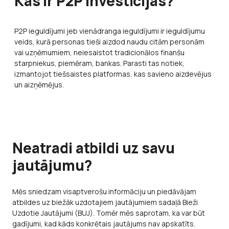
Kas ir P2P investīcijas?
P2P ieguldījumi jeb vienādranga ieguldījumi ir ieguldījumu
veids, kurā personas tieši aizdod naudu citām personām
vai uzņēmumiem, neiesaistot tradicionālos finanšu
starpniekus, piemēram, bankas. Parasti tas notiek,
izmantojot tiešsaistes platformas, kas savieno aizdevējus
un aizņēmējus.
Neatradi atbildi uz savu
jautājumu?
Mēs sniedzam visaptverošu informāciju un piedāvājam
atbildes uz biežāk uzdotajiem jautājumiem sadaļā Bieži
Uzdotie Jautājumi (BUJ). Tomēr mēs saprotam, ka var būt
gadījumi, kad kāds konkrētais jautājums nav apskatīts.