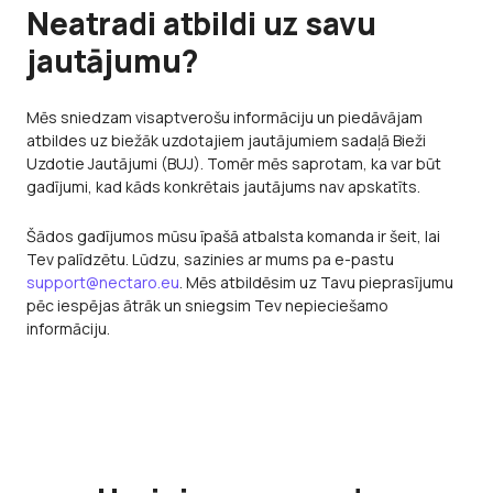
Neatradi atbildi uz savu
jautājumu?
Mēs sniedzam visaptverošu informāciju un piedāvājam
atbildes uz biežāk uzdotajiem jautājumiem sadaļā Bieži
Uzdotie Jautājumi (BUJ). Tomēr mēs saprotam, ka var būt
gadījumi, kad kāds konkrētais jautājums nav apskatīts.
Šādos gadījumos mūsu īpašā atbalsta komanda ir šeit, lai
Tev palīdzētu. Lūdzu, sazinies ar mums pa e-pastu
support@nectaro.eu
. Mēs atbildēsim uz Tavu pieprasījumu
pēc iespējas ātrāk un sniegsim Tev nepieciešamo
informāciju.