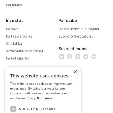
Par mums
Investēt
Palīdzība
Kā sākt
Biežāk uzdotie jautājumi
Kā tas darbojas
support@nectaro.eu
Statistika
Sekojiet mums
Aizdevumu izsniedzēji
Investīciju riski
×
Juridiskā informācija
This website uses cookies
Privātuma politika
This website uses cookies to improve user
Platformas lietošanas
experience. By using our website you
noteikumi
consent to all cookies in accordance with
our Cookie Policy.
Read more
Investoru aizsardzība
Juridiskie dokumenti
STRICTLY NECESSARY