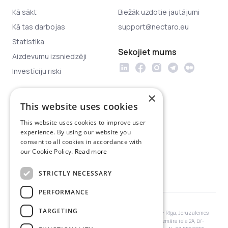
Kā sākt
Biežāk uzdotie jautājumi
Kā tas darbojas
support@nectaro.eu
Statistika
Sekojiet mums
Aizdevumu izsniedzēji
Investīciju riski
×
Juridiskā informācija
This website uses cookies
Privātuma politika
This website uses cookies to improve user
Platformas lietošanas
experience. By using our website you
noteikumi
consent to all cookies in accordance with
our Cookie Policy.
Read more
Investoru aizsardzība
Juridiskie dokumenti
STRICTLY NECESSARY
PERFORMANCE
TARGETING
SIA “Nectaro” (reģistrācijas Nr. 40203016025; juridiskā adrese: Rīga, Jeruzalemes
iela 1, LV-1010, Latvija) ir
Latvijas Bankas
(adrese: Rīga, Kr. Valdemāra iela 2A, LV-