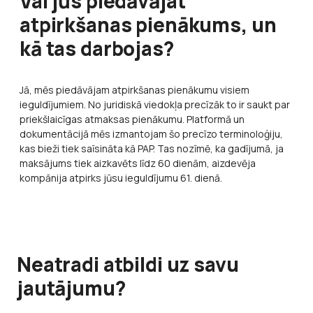
Vai jūs piedāvājat
atpirkšanas pienākums, un
kā tas darbojas?
Jā, mēs piedāvājam atpirkšanas pienākumu visiem
ieguldījumiem. No juridiskā viedokļa precīzāk to ir saukt par
priekšlaicīgas atmaksas pienākumu. Platformā un
dokumentācijā mēs izmantojam šo precīzo terminoloģiju,
kas bieži tiek saīsināta kā PAP. Tas nozīmē, ka gadījumā, ja
maksājums tiek aizkavēts līdz 60 dienām, aizdevēja
kompānija atpirks jūsu ieguldījumu 61. dienā.
Neatradi atbildi uz savu
jautājumu?