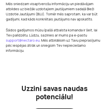
Mēs sniedzam visaptverošu informāciju un piedāvājam
atbildes uz biežāk uzdotajiem jautājumiem sadaļā Bieži
Uzdotie Jautājumi (BUJ). Tomēr mēs saprotam, ka var būt
gadījumi, kad kāds konkrētais jautājums nav apskatīts.
Šādos gadījumos mūsu īpašā atbalsta komanda ir šeit, lai
Tev palīdzētu. Lūdzu, sazinies ar mums pa e-pastu
support@nectaro.eu
. Mēs atbildēsim uz Tavu pieprasījumu
pēc iespējas ātrāk un sniegsim Tev nepieciešamo
informāciju.
Uzzini savas naudas
potenciālu!