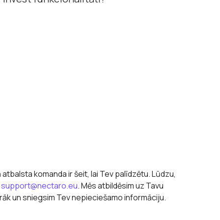
balsta komanda ir šeit, lai Tev palīdzētu. Lūdzu,
u
support@nectaro.eu
. Mēs atbildēsim uz Tavu
rāk un sniegsim Tev nepieciešamo informāciju.