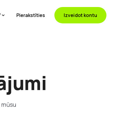
V
Pierakstīties
Izveidot kontu
tājumi
o mūsu