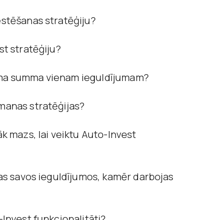
estēšanas stratēģiju?
st stratēģiju?
juma summa vienam ieguldījumam?
 manas stratēģijas?
āk mazs, lai veiktu Auto-Invest
iņas savos ieguldījumos, kamēr darbojas
-Invest funkcionalitāti?