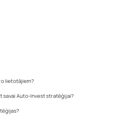
ro lietotājiem?
īt savai Auto-Invest stratēģijai?
tēģijas?