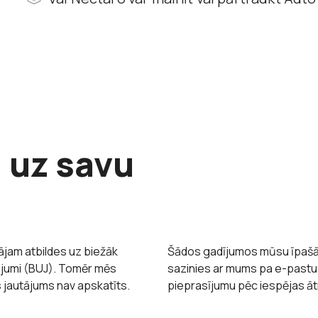
i uz savu
jam atbildes uz biežāk
Šādos gadījumos mūsu īpašā at
ājumi (BUJ). Tomēr mēs
sazinies ar mums pa e-past
s jautājums nav apskatīts.
pieprasījumu pēc iespējas āt