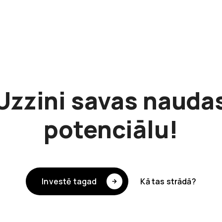
Uzzini savas nauda
potenciālu!
Investē tagad
Kā tas strādā?