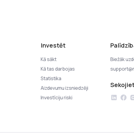
Investēt
Palīdzīb
Kā sākt
Biežāk uzd
Kā tas darbojas
support@n
Statistika
Sekojie
Aizdevumu izsniedzēji
Investīciju riski