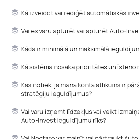
Kā izveidot vai rediģēt automātiskās inv
Vai es varu apturēt vai apturēt Auto-Inve
Kāda ir minimālā un maksimālā ieguldī
Kā sistēma nosaka prioritātes un īsteno
Kas notiek, ja mana konta atlikums ir pār
stratēģiju ieguldījumus?
Vai varu izņemt līdzekļus vai veikt izma
Auto-Invest ieguldījumu rīks?
Vai Nectaro var mainīt vai pārtraukt Auto