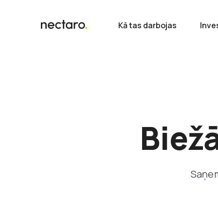
Kā tas darbojas
Inve
Biežā
Saņem