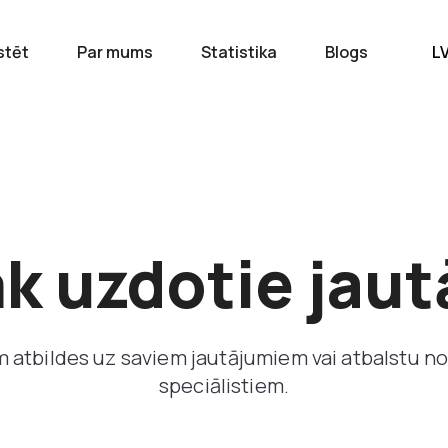
stēt
Par mums
Statistika
Blogs
L
k uzdotie jau
 atbildes uz saviem jautājumiem vai atbalstu n
speciālistiem.