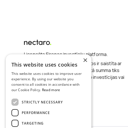
Licencēta Eiropas investīciju platforma.
×
Investēšana finanšu instrumentos ir saistīta ar
This website uses cookies
risku. Nav garantijas, ka investētā summa tiks
This website uses cookies to improve user
atgūta. Jūs varat zaudēt daļu no investīcijas vai
experience. By using our website you
visu investīciju.
consent to all cookies in accordance with
our Cookie Policy.
Read more
Par mums
STRICTLY NECESSARY
PERFORMANCE
TARGETING