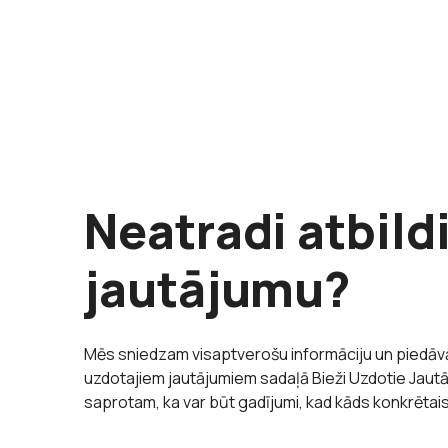
Neatradi atbild
jautājumu?
Mēs sniedzam visaptverošu informāciju un piedāvā
uzdotajiem jautājumiem sadaļā Bieži Uzdotie Jaut
saprotam, ka var būt gadījumi, kad kāds konkrētai